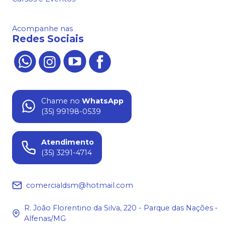
Acompanhe nas
Redes Sociais
Chame no
WhatsApp
(35) 99198-0539
Atendimento
(35) 3291-4714
comercialdsm@hotmail.com
R. João Florentino da Silva, 220 - Parque das Nações -
Alfenas/MG