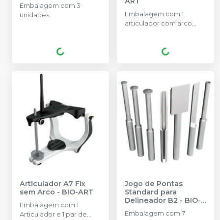
ART
Embalagem com 3
Embalagem com 1
unidades.
articulador com arco
standard, estojo, 1 par de
placas de montagem
trilho.
Articulador A7 Fix
Jogo de Pontas
sem Arco
-
BIO-ART
Standard para
Delineador B2
-
BIO-
Embalagem com 1
ART
Embalagem com 7
Articulador e 1 par de