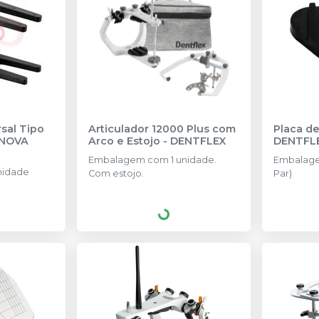
rsal Tipo
Articulador 12000 Plus com
Placa d
NOVA
Arco e Estojo
-
DENTFLEX
DENTFL
Embalagem com 1 unidade.
Embalage
nidade
Com estojo.
Par)