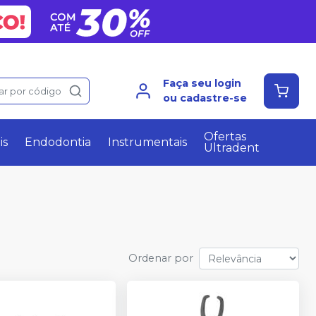
Faça seu login
ar por código
ou cadastre-se
Ofertas
is
Endodontia
Instrumentais
Ultradent
Ordenar por