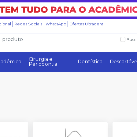
ucional
Redes Sociais
WhatsApp
Ofertas Ultradent
Busc
Cirurgia e
cadêmico
Dentística
Descartáve
Periodontia