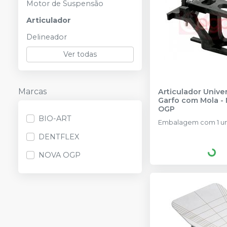
Motor de Suspensão
Articulador
Delineador
Ver todas
Marcas
Articulador Unive
Garfo com Mola
-
OGP
BIO-ART
Embalagem com 1 u
DENTFLEX
NOVA OGP