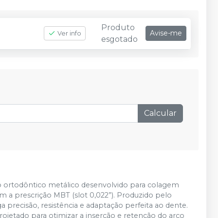
Produto
Avise-me
Ver info
esgotado
Calcular
 ortodôntico metálico desenvolvido para colagem
 a prescrição MBT (slot 0,022”). Produzido pelo
precisão, resistência e adaptação perfeita ao dente.
rojetado para otimizar a inserção e retenção do arco