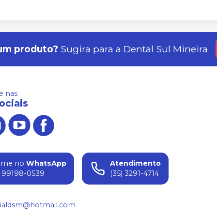
um produto?
Sugira para a
Dental Sul Mineira
 nas
ociais
ame no
WhatsApp
Atendimento
) 99198-0539
(35) 3291-4714
ialdsm@hotmail.com