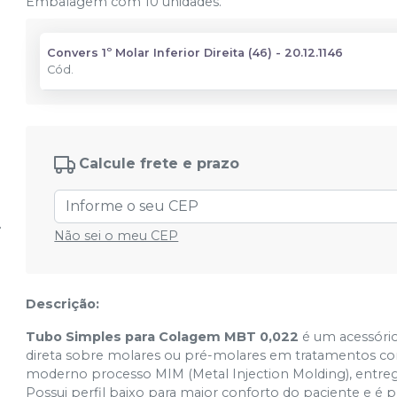
Embalagem com 10 unidades.
Convers 1º Molar Inferior Direita (46) - 20.12.1146
Cód.
Calcule frete e prazo
Não sei o meu CEP
Descrição:
Tubo Simples para Colagem MBT 0,022
é um acessório
direta sobre molares ou pré-molares em tratamentos com
moderno processo MIM (Metal Injection Molding), entrega 
Possui perfil baixo para maior conforto do paciente e é p