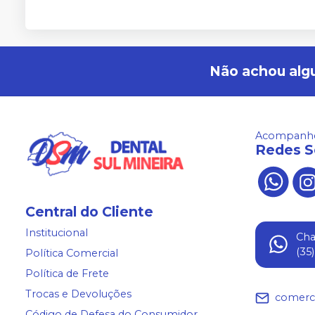
Não achou alg
Acompanhe
Redes S
Central do Cliente
Institucional
Ch
(35
Política Comercial
Política de Frete
Trocas e Devoluções
comerc
Código de Defesa do Consumidor