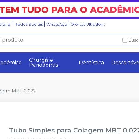
ucional
Redes Sociais
WhatsApp
Ofertas Ultradent
Busc
Cirurgia e
cadêmico
Dentística
Descartáve
Periodontia
agem MBT 0,022
Tubo Simples para Colagem MBT 0,02