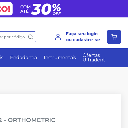
Faça seu login
ar por código
ou cadastre-se
Ofertas
is
Endodontia
Instrumentais
Ultradent
2
-
ORTHOMETRIC