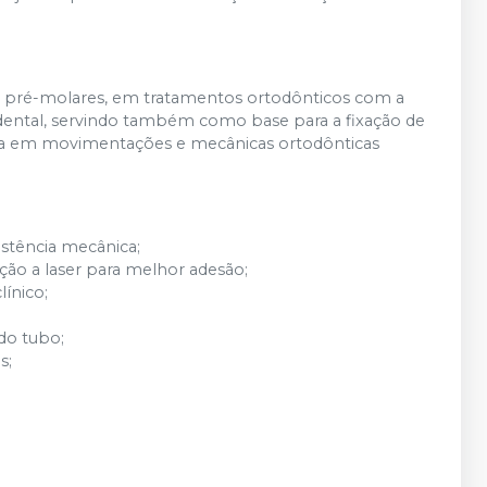
 e pré-molares, em tratamentos ortodônticos com a
 dental, servindo também como base para a fixação de
ilia em movimentações e mecânicas ortodônticas
istência mecânica;
ão a laser para melhor adesão;​
línico;
do tubo;
s;