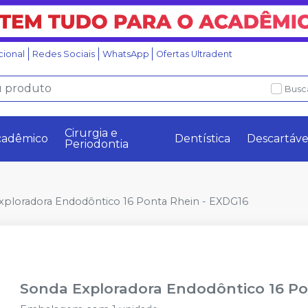
ucional
Redes Sociais
WhatsApp
Ofertas Ultradent
Busc
Cirurgia e
cadêmico
Dentística
Descartáve
Periodontia
xploradora Endodôntico 16 Ponta Rhein - EXDG16
Sonda Exploradora Endodôntico 16 Po