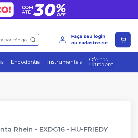
Faça seu login
ar por código
ou cadastre-se
Ofertas
is
Endodontia
Instrumentais
Ultradent
nta Rhein - EXDG16
-
HU-FRIEDY