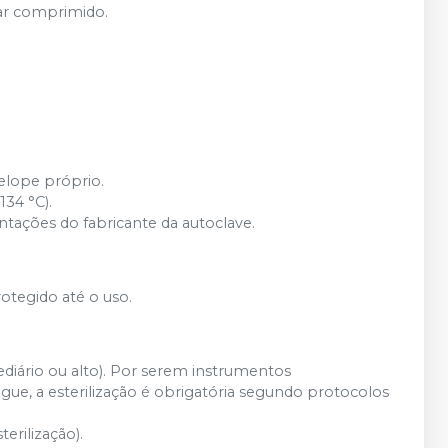
ar comprimido.
elope próprio.
134 °C).
entações do fabricante da autoclave.
rotegido até o uso.
diário ou alto). Por serem instrumentos
ue, a esterilização é obrigatória segundo protocolos
erilização).