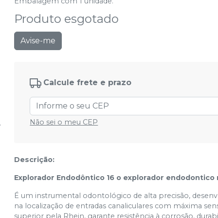
Embalagem com 1 unidade.
Produto esgotado
Avise-me
Calcule frete e prazo
Não sei o meu CEP
Descrição:
Explorador Endodôntico 16 o explorador endodontic
É um instrumental odontológico de alta precisão, desenvol
na localização de entradas canaliculares com máxima sensi
superior pela Rhein, garante resistência à corrosão, dur