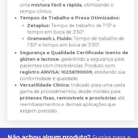
uma
mistura fácil e rápida
, otimizando o
tempo clínico.
Tempos de Trabalho e Presa Otimizados:
Zetaplus:
Tempo de trabalho de 1'15" e
tempo em boca de 3'30".
Oranwash L Fluido:
Tempo de trabalho de
1'30" e tempo em boca de 3'30".
Segurança e Qualidade Certificada:
Isento de
glúten e lactose
, garantindo a segurança para
pacientes com intolerâncias. Produto com
registro ANVISA: 10258190009
, atestando sua
conformidade e qualidade.
Versatilidade Clínica:
Indicado para uma vasta
gama de procedimentos, desde moldes para
próteses fixas, removíveis e provisórias
até
reembasamentos e demais aplicações que
exigem precisão.
Não achou algum produto?
Sugira para a