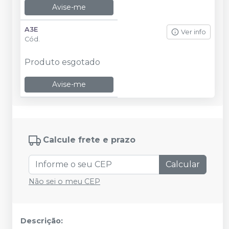
Avise-me
A3E
Ver info
Cód.
Produto esgotado
Avise-me
Calcule frete e prazo
Calcular
Não sei o meu CEP
Descrição: