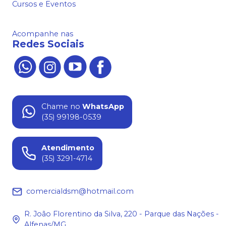
Cursos e Eventos
Acompanhe nas
Redes Sociais
Chame no
WhatsApp
(35) 99198-0539
Atendimento
(35) 3291-4714
comercialdsm@hotmail.com
R. João Florentino da Silva, 220 - Parque das Nações -
Alfenas/MG