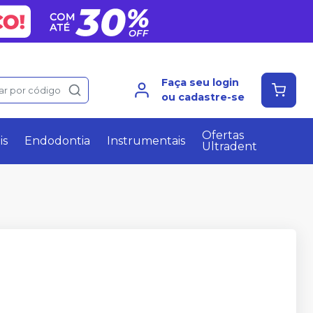
Faça seu login
ar por código
ou cadastre-se
Ofertas
is
Endodontia
Instrumentais
Ultradent