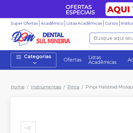
Super Ofertas
Acadêmico
Listas Acadêmicas
Cursos
Instit
Categorias
Listas
Ofertas
A
Acadêmicas
Home
Instrumentais
Pinça
Pinça Halstead Mosqu