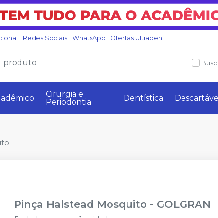
ucional
Redes Sociais
WhatsApp
Ofertas Ultradent
Busc
Cirurgia e
cadêmico
Dentística
Descartáve
Periodontia
ito
Pinça Halstead Mosquito
-
GOLGRAN