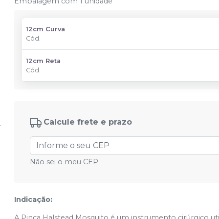
Embalagem com 1 unidade
12cm Curva
Cód.
12cm Reta
Cód.
Calcule frete e prazo
Não sei o meu CEP
Indicação:
A Pinça Halstead Mosquito é um instrumento cirúrgico ut