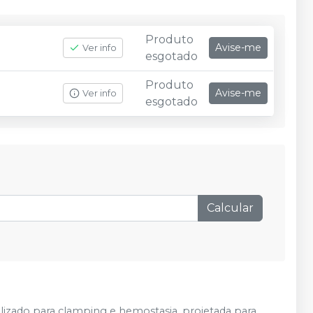
Produto
Avise-me
Ver info
esgotado
Produto
Avise-me
Ver info
esgotado
Calcular
ilizado para clamping e hemostasia, projetada para