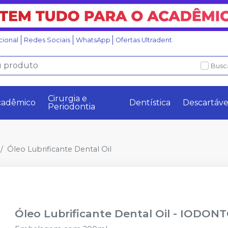
ucional
Redes Sociais
WhatsApp
Ofertas Ultradent
Busc
Cirurgia e
cadêmico
Dentística
Descartáve
Periodontia
Óleo Lubrificante Dental Oil
Óleo Lubrificante Dental Oil
-
IODONT