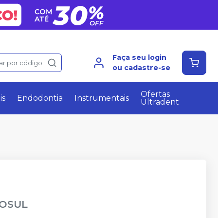
Faça seu login
ar por código
ou cadastre-se
Ofertas
is
Endodontia
Instrumentais
Ultradent
OSUL