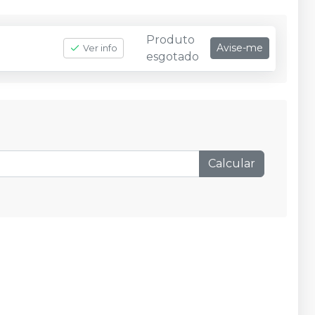
Produto
Avise-me
Ver info
esgotado
Calcular