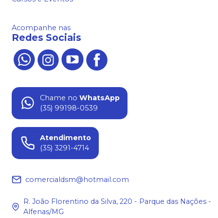
Acompanhe nas
Redes Sociais
Chame no
WhatsApp
(35) 99198-0539
Atendimento
(35) 3291-4714
comercialdsm@hotmail.com
R. João Florentino da Silva, 220 - Parque das Nações -
Alfenas/MG