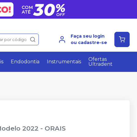
Faça seu login
ar por código
ou cadastre-se
Ofertas
is
Endodontia
Instrumentais
Ultradent
Modelo 2022
-
ORAIS