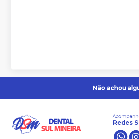
Não achou alg
Acompanhe
Redes S