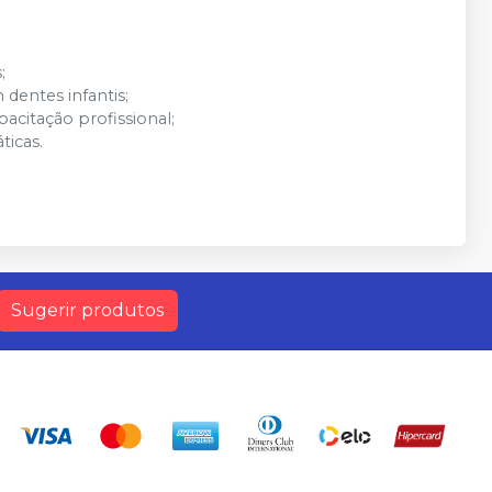
;
 dentes infantis;
acitação profissional;
ticas.
Sugerir produtos