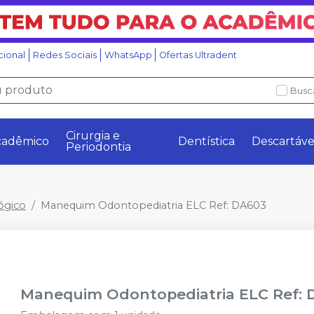
ucional
Redes Sociais
WhatsApp
Ofertas Ultradent
Busc
Cirurgia e
cadêmico
Dentística
Descartáve
Periodontia
ógico
Manequim Odontopediatria ELC Ref: DA603
Manequim Odontopediatria ELC Ref: 