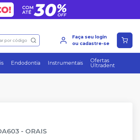
Faça seu login
ar por código
ou cadastre-se
Ofertas
is
Endodontia
Instrumentais
Ultradent
DA603
-
ORAIS