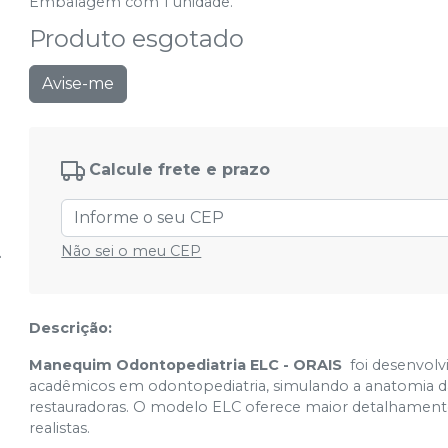
Embalagem com 1 unidade.
Produto esgotado
Avise-me
Calcule frete e prazo
Não sei o meu CEP
Descrição:
Manequim Odontopediatria ELC - ORAIS
foi desenvolv
acadêmicos em odontopediatria, simulando a anatomia da 
restauradoras. O modelo ELC oferece maior detalhamento
realistas.