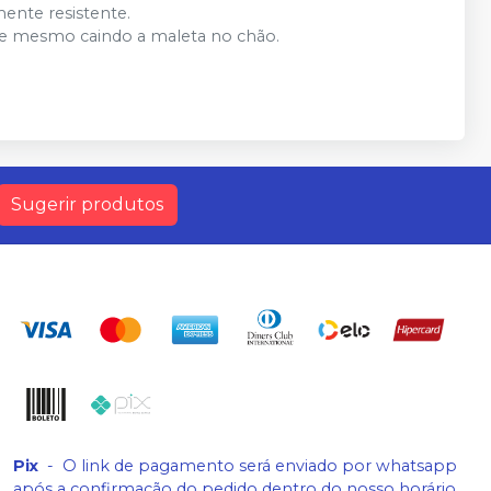
ente resistente.
te mesmo caindo a maleta no chão.
Sugerir produtos
Pix
-
O link de pagamento será enviado por whatsapp
após a confirmação do pedido dentro do nosso horário