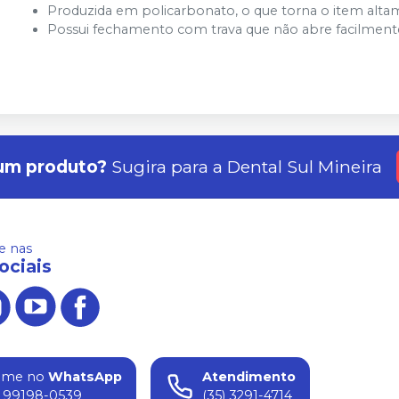
Produzida em policarbonato, o que torna o item altam
Possui fechamento com trava que não abre facilmen
um produto?
Sugira para a
Dental Sul Mineira
 nas
ociais
ame no
WhatsApp
Atendimento
) 99198-0539
(35) 3291-4714