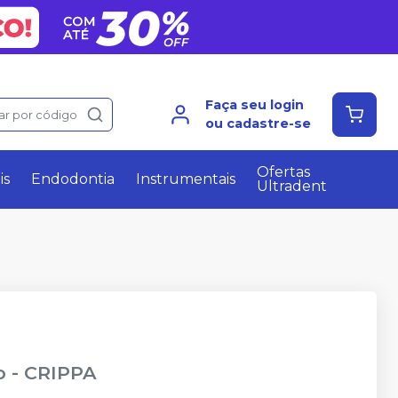
Faça seu login
ar por código
ou cadastre-se
Ofertas
is
Endodontia
Instrumentais
Ultradent
o
-
CRIPPA