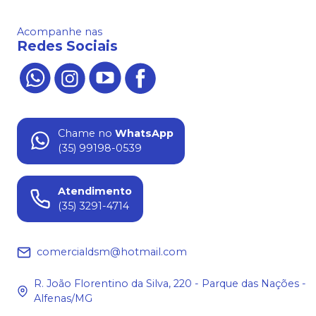
Acompanhe nas
Redes Sociais
Chame no
WhatsApp
(35) 99198-0539
Atendimento
(35) 3291-4714
comercialdsm@hotmail.com
R. João Florentino da Silva, 220 - Parque das Nações -
Alfenas/MG