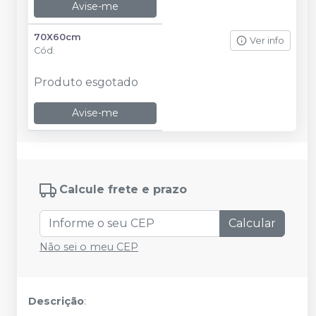
Avise-me
70X60cm
Ver info
Cód.
Produto esgotado
Avise-me
Calcule frete e prazo
Calcular
Não sei o meu CEP
Descrição
: