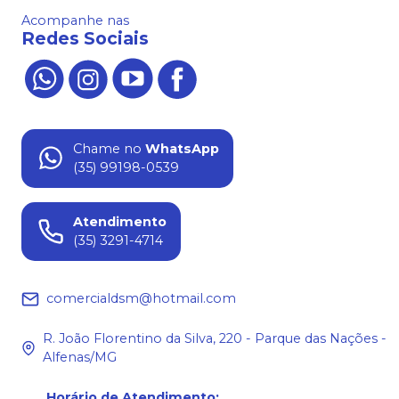
Acompanhe nas
Redes Sociais
Chame no
WhatsApp
(35) 99198-0539
Atendimento
(35) 3291-4714
comercialdsm@hotmail.com
R. João Florentino da Silva, 220 - Parque das Nações -
Alfenas/MG
Horário de Atendimento
: