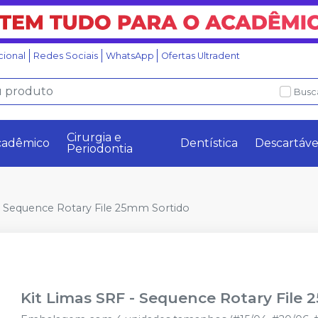
ucional
Redes Sociais
WhatsApp
Ofertas Ultradent
Busc
Cirurgia e
cadêmico
Dentística
Descartáve
Periodontia
- Sequence Rotary File 25mm Sortido
Kit Limas SRF - Sequence Rotary File