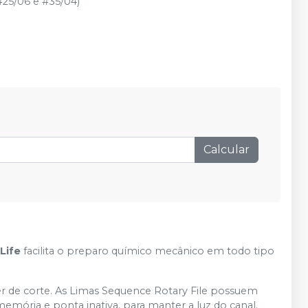
25/06 e #35/04)
Calcular
Life
facilita o preparo químico mecânico em todo tipo
der de corte. As Limas Sequence Rotary File possuem
emória e ponta inativa, para manter a luz do canal.