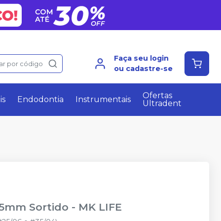
Faça seu login
ar por código
ou cadastre-se
Ofertas
is
Endodontia
Instrumentais
Ultradent
 25mm Sortido
-
MK LIFE