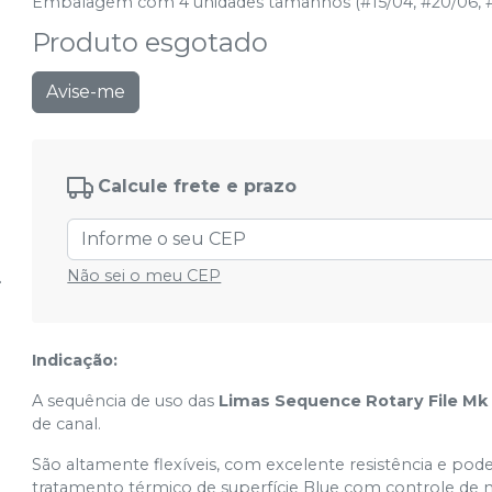
Embalagem com 4 unidades tamanhos (#15/04, #20/06, #
Produto esgotado
Avise-me
Calcule frete e prazo
Não sei o meu CEP
Indicação:
A sequência de uso das
Limas Sequence Rotary File Mk 
de canal.
São altamente flexíveis, com excelente resistência e po
tratamento térmico de superfície Blue com controle de m