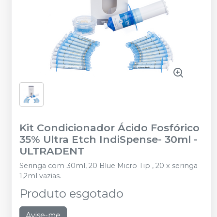
Kit Condicionador Ácido Fosfórico
35% Ultra Etch IndiSpense- 30ml
-
ULTRADENT
Seringa com 30ml, 20 Blue Micro Tip , 20 x seringa
1,2ml vazias.
Produto esgotado
Avise-me