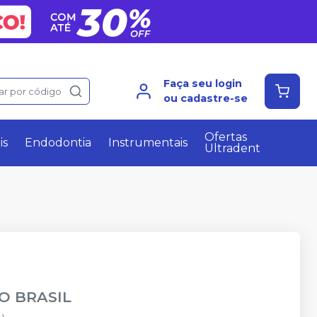
Faça seu login
ar por código
ou cadastre-se
Ofertas
is
Endodontia
Instrumentais
Ultradent
O BRASIL