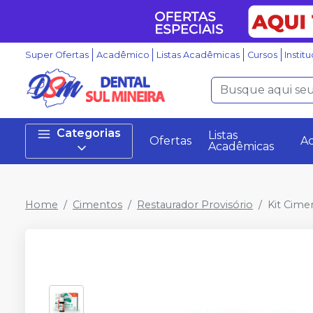
Super Ofertas
Acadêmico
Listas Acadêmicas
Cursos
Instit
Categorias
Listas
Ofertas
A
Acadêmicas
Home
Cimentos
Restaurador Provisório
Kit Cime