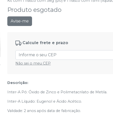
Kit com 1 frasco com 38g (pó) e 1 frasco com 15ml (líquido
Produto esgotado
Avise-me
Calcule frete e prazo
Não sei o meu CEP
Descrição:
Inter-A Pó: Óxido de Zinco e Polimetacrilato de Metila.
Inter-A Líquido: Eugenol e Ácido Acético.
Validade: 2 anos após data de fabricação.