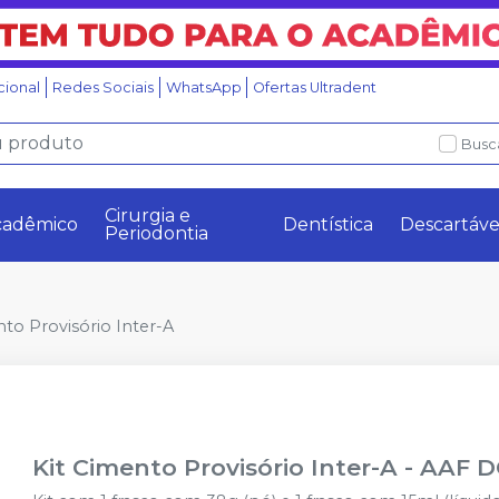
ucional
Redes Sociais
WhatsApp
Ofertas Ultradent
Busc
Cirurgia e
cadêmico
Dentística
Descartáve
Periodontia
nto Provisório Inter-A
Kit Cimento Provisório Inter-A
-
AAF D