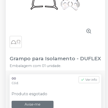
Grampo para Isolamento
-
DUFLEX
Embalagem com 01 unidade.
00
Ver info
Cód.
Produto esgotado
Avise-me