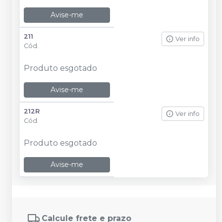
Avise-me
211
Ver info
Cód.
Produto esgotado
Avise-me
212R
Ver info
Cód.
Produto esgotado
Avise-me
Calcule frete e prazo