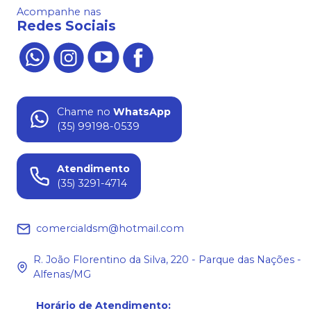
Acompanhe nas
Redes Sociais
Chame no
WhatsApp
(35) 99198-0539
Atendimento
(35) 3291-4714
comercialdsm@hotmail.com
R. João Florentino da Silva, 220 - Parque das Nações -
Alfenas/MG
Horário de Atendimento
: