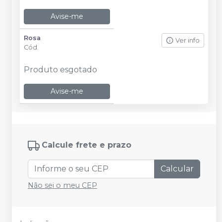
Avise-me
Rosa
Ver info
Cód.
Produto esgotado
Avise-me
Calcule frete e prazo
Calcular
Não sei o meu CEP