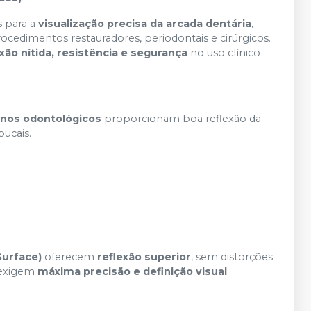
s para a
visualização precisa da arcada dentária
,
procedimentos restauradores, periodontais e cirúrgicos.
exão nítida, resistência e segurança
no uso clínico
anos odontológicos
proporcionam boa reflexão da
bucais.
Surface)
oferecem
reflexão superior
, sem distorções
 exigem
máxima precisão e definição visual
.