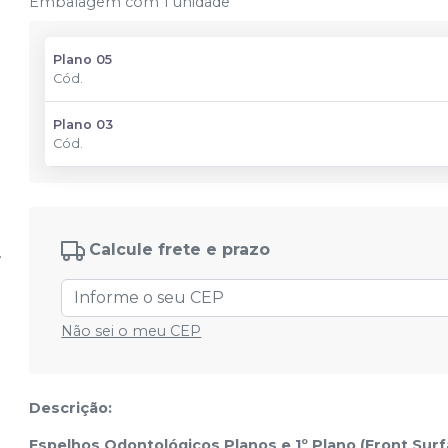
Embalagem com 1 unidade
Plano 05
Cód.
Plano 03
Cód.
Calcule frete e prazo
Não sei o meu CEP
Descrição:
Espelhos Odontológicos Planos e 1º Plano (Front Surf