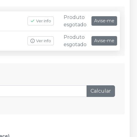
Produto
Avise-me
Ver info
esgotado
Produto
Avise-me
Ver info
esgotado
Calcular
ace)