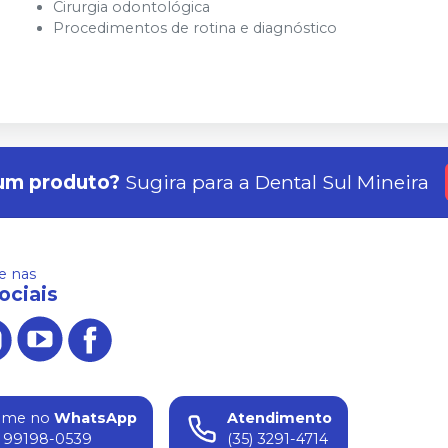
Cirurgia odontológica
Procedimentos de rotina e diagnóstico
um produto?
Sugira para a
Dental Sul Mineira
 nas
ociais
ame no
WhatsApp
Atendimento
) 99198-0539
(35) 3291-4714