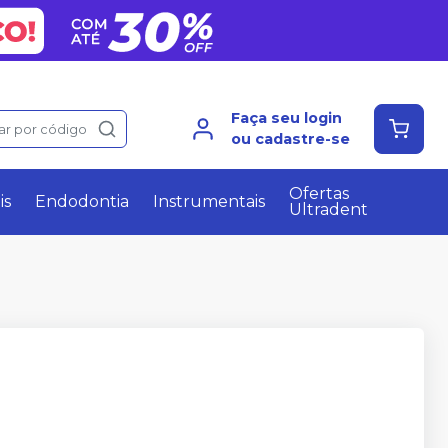
Faça seu login
ar por código
ou cadastre-se
Ofertas
is
Endodontia
Instrumentais
Ultradent