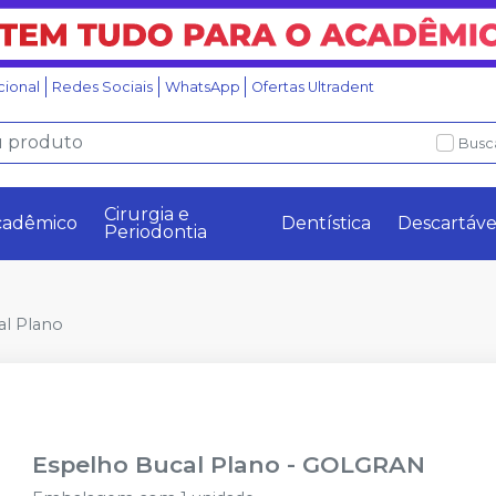
ucional
Redes Sociais
WhatsApp
Ofertas Ultradent
Busc
Cirurgia e
cadêmico
Dentística
Descartáve
Periodontia
al Plano
Espelho Bucal Plano
-
GOLGRAN