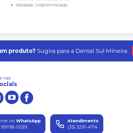
Validade: Indeterminada.
um produto?
Sugira para a
Dental Sul Mineira
 nas
ociais
ame no
WhatsApp
Atendimento
) 99198-0539
(35) 3291-4714