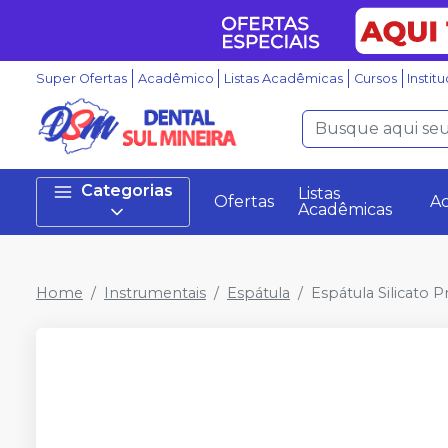
Super Ofertas
Acadêmico
Listas Acadêmicas
Cursos
Instit
Categorias
Listas
Ofertas
A
Acadêmicas
Home
Instrumentais
Espátula
Espátula Silicato P