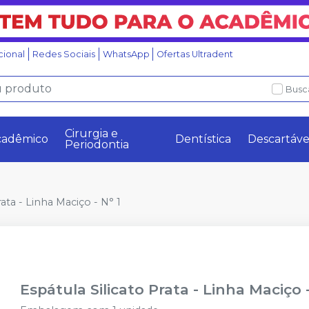
ucional
Redes Sociais
WhatsApp
Ofertas Ultradent
Busc
Cirurgia e
cadêmico
Dentística
Descartáve
Periodontia
rata - Linha Maciço - N° 1
Espátula Silicato Prata - Linha Maciço -