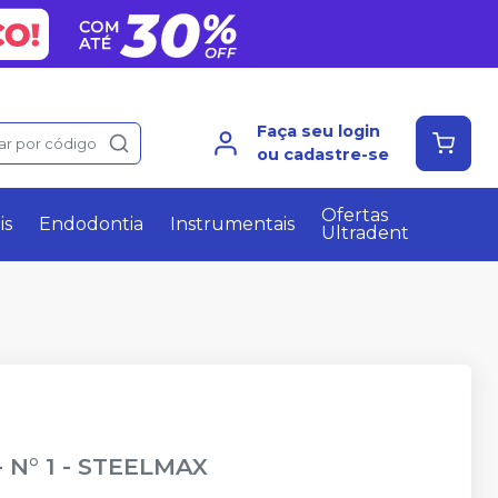
Faça seu login
ar por código
ou cadastre-se
Ofertas
is
Endodontia
Instrumentais
Ultradent
 N° 1
-
STEELMAX