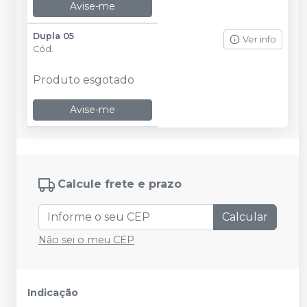
Avise-me
Dupla 05
Ver info
Cód.
Produto esgotado
Avise-me
Calcule frete e prazo
Calcular
Não sei o meu CEP
Indicação