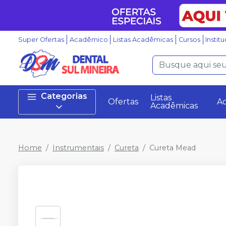
Super Ofertas
Acadêmico
Listas Acadêmicas
Cursos
Instit
Categorias
Listas
Ofertas
A
Acadêmicas
Home
Instrumentais
Cureta
Cureta Mead