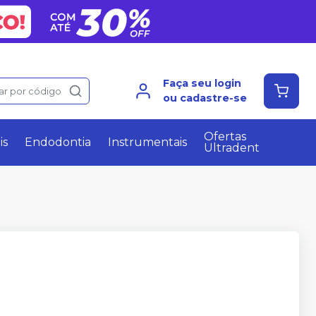
Faça seu login
ar por código
ou cadastre-se
Ofertas
is
Endodontia
Instrumentais
Ultradent