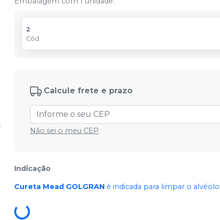
Embalagem com 1 unidade.
2
Cód.
Calcule frete e prazo
Não sei o meu CEP
Indicação
Cureta Mead GOLGRAN
é indicada para limpar o alvéol