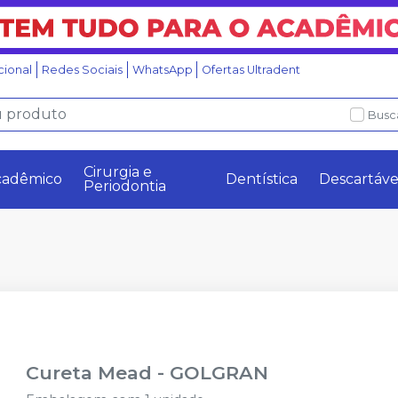
ucional
Redes Sociais
WhatsApp
Ofertas Ultradent
Busc
Cirurgia e
cadêmico
Dentística
Descartáve
Periodontia
Cureta Mead
-
GOLGRAN