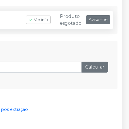
Produto
Avise-me
Ver info
esgotado
Calcular
o pós extração