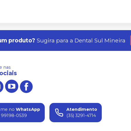
um produto?
Sugira para a
Dental Sul Mineira
 nas
ociais
ame no
WhatsApp
Atendimento
) 99198-0539
(35) 3291-4714