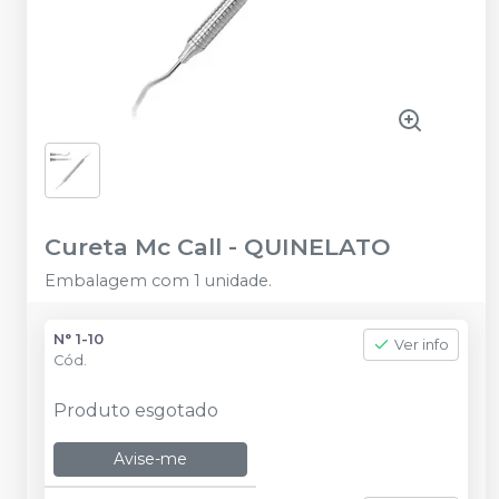
Cureta Mc Call
-
QUINELATO
Embalagem com 1 unidade.
N° 1-10
Ver info
Cód.
Produto esgotado
Avise-me