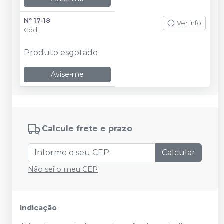
N° 17-18
Ver info
Cód.
Produto esgotado
Avise-me
Calcule frete e prazo
Calcular
Não sei o meu CEP
Indicação