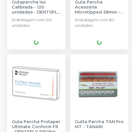
Gutapercha Iso
Guta Percha
Calibrada - 120
Acessória
unidades
-
DENTSPLY
Microtipped 28mm -
SIRONA
80 unidades
-
TANARI
Embalagem com 120
Embalagem com 80
unidades.
unidades.
Guta Percha Protaper
Gutta Percha TAN Pro
Ultimate Conform Fit
MT
-
TANARI
-
DENTSPLY SIRONA