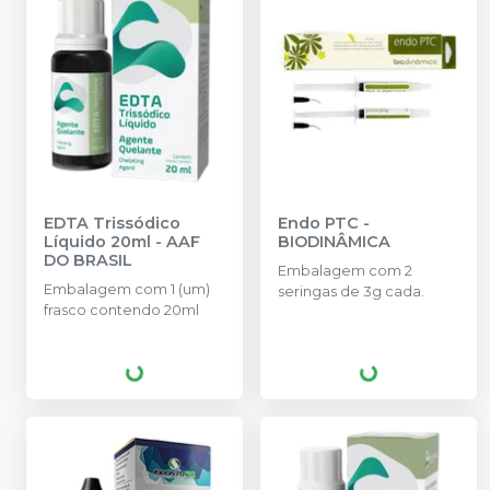
EDTA Trissódico
Endo PTC
-
Líquido 20ml
-
AAF
BIODINÂMICA
DO BRASIL
Embalagem com 2
Embalagem com 1 (um)
seringas de 3g cada.
frasco contendo 20ml