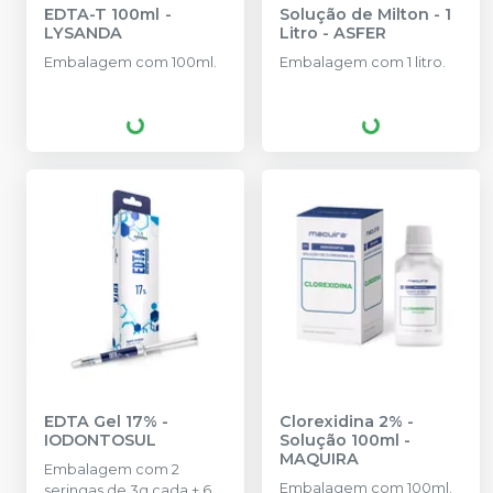
EDTA-T 100ml
-
Solução de Milton - 1
LYSANDA
Litro
-
ASFER
Embalagem com 100ml.
Embalagem com 1 litro.
EDTA Gel 17%
-
Clorexidina 2% -
IODONTOSUL
Solução 100ml
-
MAQUIRA
Embalagem com 2
Embalagem com 100ml.
seringas de 3g cada + 6