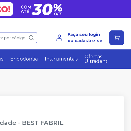
Faça seu login
ar por código
ou cadastre-se
Ofertas
is
Endodontia
Instrumentais
Ultradent
idade
-
BEST FABRIL