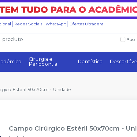
ucional
Redes Sociais
WhatsApp
Ofertas Ultradent
Busc
Cirurgia e
cadêmico
Dentística
Descartáve
Periodontia
gico Estéril 50x70cm - Unidade
Campo Cirúrgico Estéril 50x70cm - Un