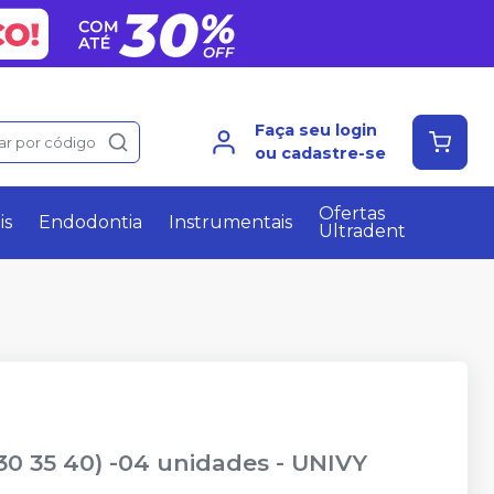
Faça seu login
ar por código
ou cadastre-se
Ofertas
is
Endodontia
Instrumentais
Ultradent
 30 35 40) -04 unidades
-
UNIVY