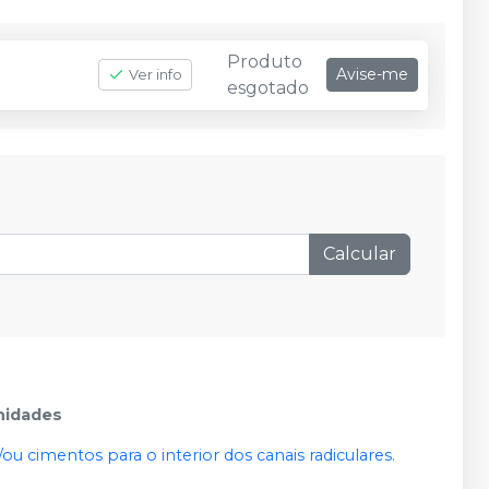
Produto
Avise-me
Ver info
esgotado
Calcular
unidades
/ou cimentos para o interior dos canais radiculares.