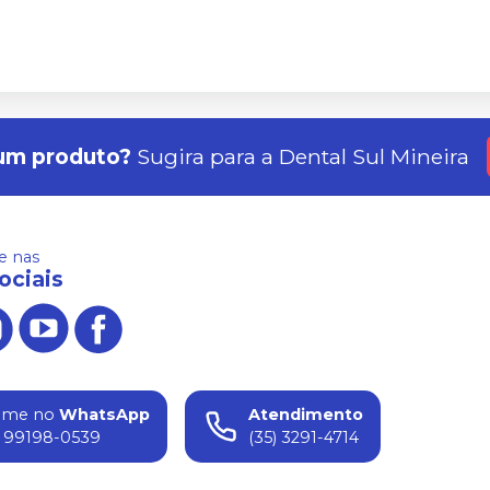
um produto?
Sugira para a
Dental Sul Mineira
 nas
ociais
ame no
WhatsApp
Atendimento
) 99198-0539
(35) 3291-4714