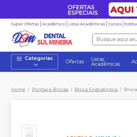
Super Ofertas
Acadêmico
Listas Acadêmicas
Cursos
Instit
Categorias
Listas
Ofertas
A
Acadêmicas
Home
Pontas e Brocas
Broca Endodôntica
Broca