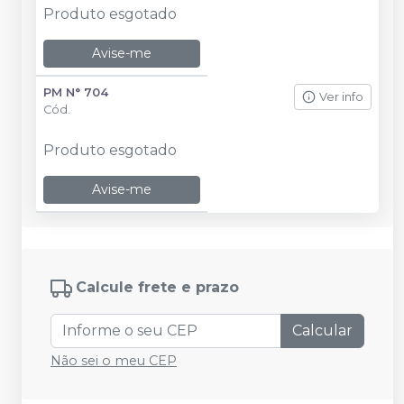
Produto esgotado
Avise-me
PM N° 704
Ver info
Cód.
Produto esgotado
Avise-me
Calcule frete e prazo
Calcular
Não sei o meu CEP