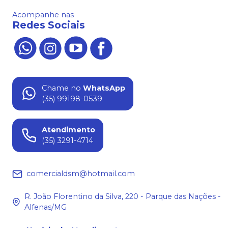
Acompanhe nas
Redes Sociais
Chame no
WhatsApp
(35) 99198-0539
Atendimento
(35) 3291-4714
comercialdsm@hotmail.com
R. João Florentino da Silva, 220 - Parque das Nações -
Alfenas/MG