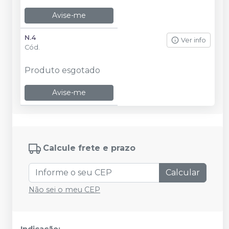
Avise-me
N.4
Ver info
Cód.
Produto esgotado
Avise-me
Calcule frete e prazo
Calcular
Não sei o meu CEP
Indicação: