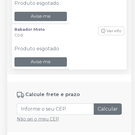
Produto esgotado
Avise-me
Babador Misto
Ver info
Cód.
Produto esgotado
Avise-me
Calcule frete e prazo
Calcular
Não sei o meu CEP