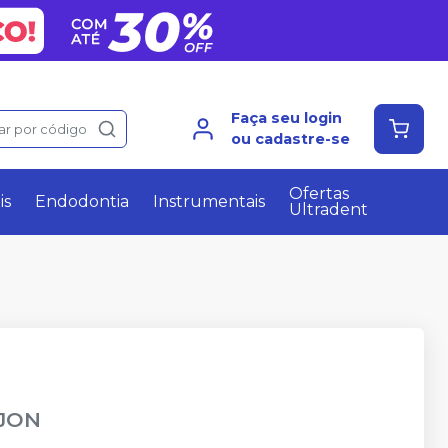
Faça seu login
ar por código
ou cadastre-se
Ofertas
is
Endodontia
Instrumentais
Ultradent
JON