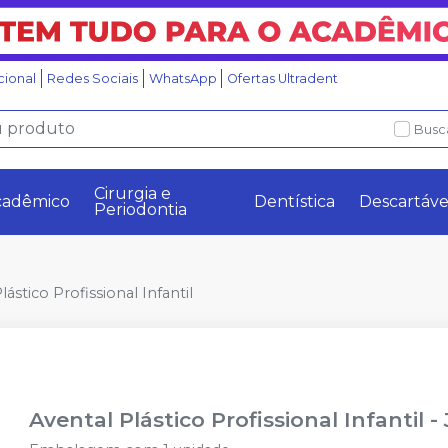
ucional
Redes Sociais
WhatsApp
Ofertas Ultradent
Busc
Cirurgia e
cadêmico
Dentística
Descartáve
Periodontia
lástico Profissional Infantil
Avental Plástico Profissional Infantil
-