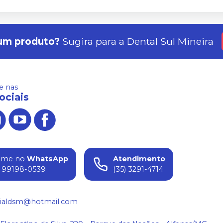
um produto?
Sugira para a
Dental Sul Mineira
 nas
ociais
ame no
WhatsApp
Atendimento
) 99198-0539
(35) 3291-4714
ialdsm@hotmail.com