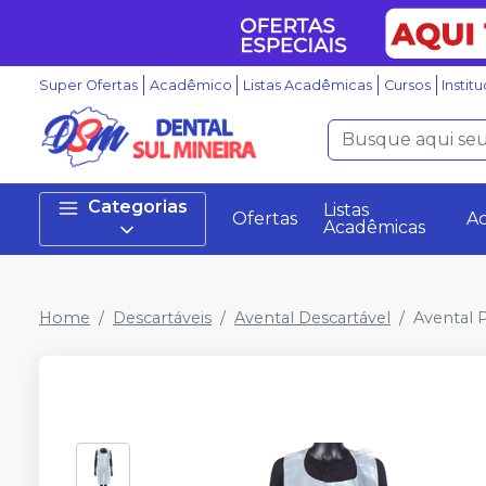
Super Ofertas
Acadêmico
Listas Acadêmicas
Cursos
Instit
Categorias
Listas
Ofertas
A
Acadêmicas
Home
Descartáveis
Avental Descartável
Avental P