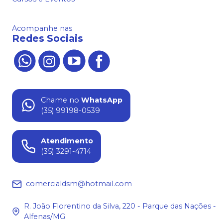
Acompanhe nas
Redes Sociais
Chame no
WhatsApp
(35) 99198-0539
Atendimento
(35) 3291-4714
comercialdsm@hotmail.com
R. João Florentino da Silva, 220 - Parque das Nações -
Alfenas/MG