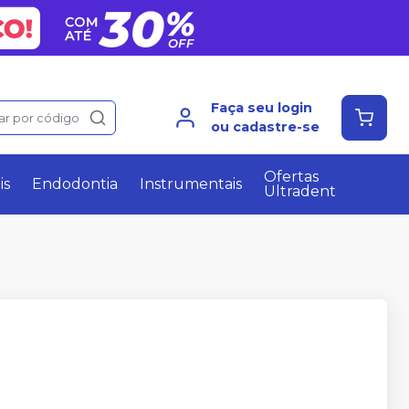
Faça seu login
ar por código
ou cadastre-se
Ofertas
is
Endodontia
Instrumentais
Ultradent