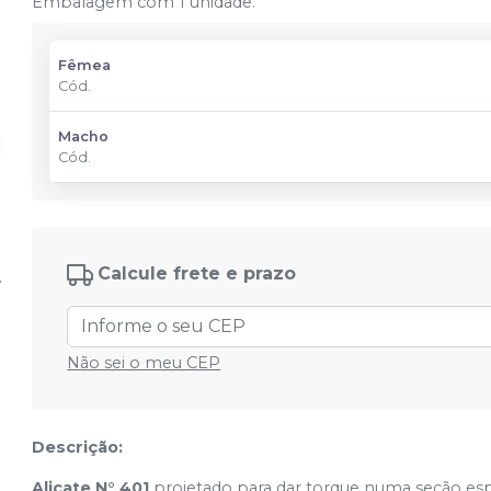
Embalagem com 1 unidade.
Fêmea
Cód.
Macho
Cód.
Calcule frete e prazo
Não sei o meu CEP
Descrição:
Alicate N° 401
projetado para dar torque numa seção espe