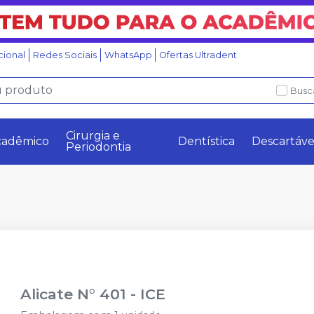
ucional
Redes Sociais
WhatsApp
Ofertas Ultradent
Busc
Cirurgia e
cadêmico
Dentística
Descartáve
Periodontia
Alicate N° 401
-
ICE