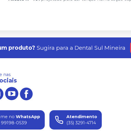
um produto?
Sugira para a
Dental Sul Mineira
 nas
ociais
ame no
WhatsApp
Atendimento
) 99198-0539
(35) 3291-4714