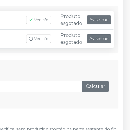
Produto
Avise-me
Ver info
esgotado
Produto
Avise-me
Ver info
esgotado
Calcular
cifica, sem produzir distorção na parte restante do fio.