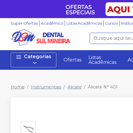
Super Ofertas
Acadêmico
Listas Acadêmicas
Cursos
Instit
Categorias
Listas
Ofertas
A
Acadêmicas
Home
Instrumentais
Alicate
Alicate N° 401