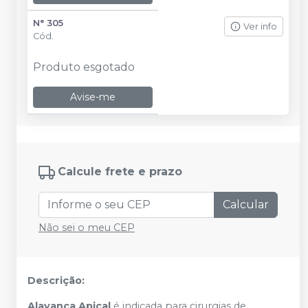
N° 305
Ver info
Cód.
Produto esgotado
Avise-me
Calcule frete e prazo
Calcular
Não sei o meu CEP
Descrição:
Alavanca Apical
é indicada para cirurgias de