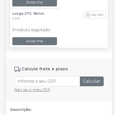
Avise-me
Longa 27G 38mm
Ver info
Cód.
Produto esgotado
Avise-me
Calcule frete e prazo
Calcular
Não sei o meu CEP
Descrição: